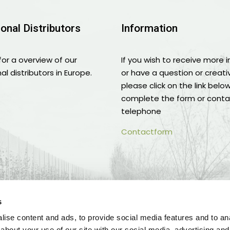
ional Distributors
Information
for a overview of our
If you wish to receive more 
al distributors in Europe.
or have a question or creati
please click on the link belo
complete the form or conta
telephone
Contactform
s
ise content and ads, to provide social media features and to anal
about your use of our site with our social media, advertising and