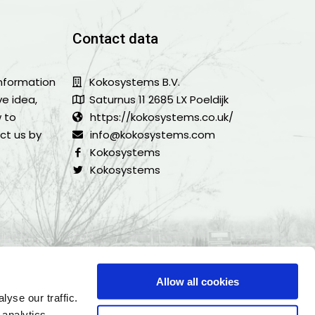
Contact data
information
Kokosystems B.V.
ve idea,
Saturnus 11 2685 LX Poeldijk
w to
https://kokosystems.co.uk/
ct us by
info@kokosystems.com
Kokosystems
Kokosystems
Allow all cookies
yse our traffic.
 analytics