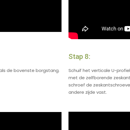
Stap 8:
 als de bovenste borgstang.
Schuif het verticale U-profi
met de zelfborende zeskants
schroef de zeskantschroeve
andere zijde vast.