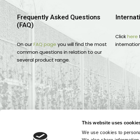
Frequently Asked Questions
Internat
(FAQ)
Click
here
On our
FAQ page
you will find the most
internation
common questions in relation to our
several product range.
This website uses cookie
We use cookies to personal
We also share information 