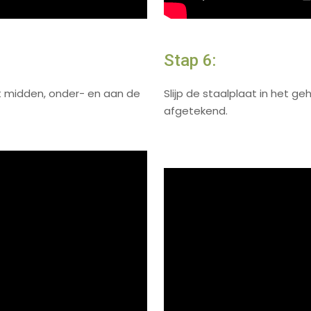
Stap 6:
t midden, onder- en aan de
Slijp de staalplaat in het 
afgetekend.