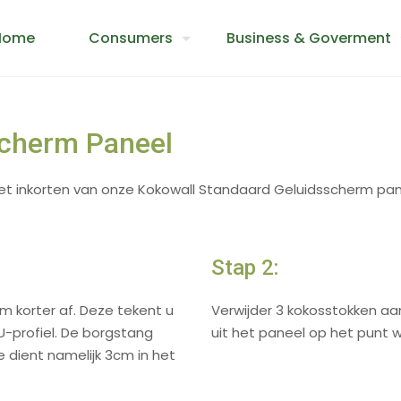
Home
Consumers
Business & Goverment
scherm Paneel
het inkorten van onze Kokowall Standaard Geluidsscherm pan
Stap 2:
 korter af. Deze tekent u
Verwijder 3 kokosstokken aa
U-profiel. De borgstang
uit het paneel op het punt
e dient namelijk 3cm in het