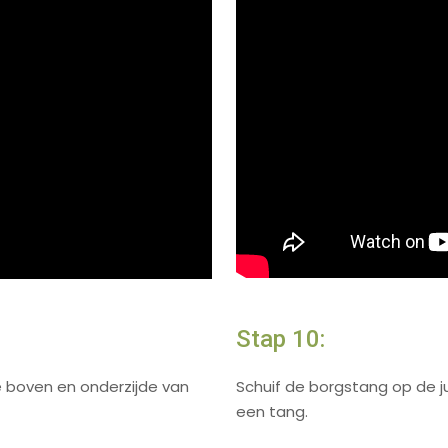
Stap 10:
 boven en onderzijde van
Schuif de borgstang op de ju
een tang.